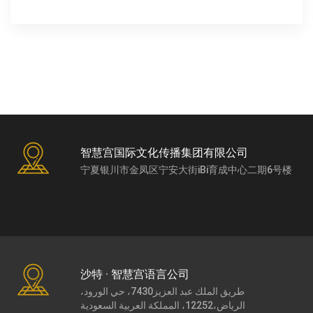
智慧宫国际文化传播集团有限公司
宁夏银川市金凤区宁安大街iBi育成中心二期6号楼
沙特 · 智慧宫语言公司
طريق الملك عبد العزيز7430، حي الورود،
الرياض،12252، المملكة العربية السعودية