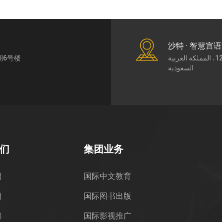
沙特 · 智慧宫
期6号楼
طريق الملك عبد العزيز7430، حي الورود، الرياض،12252، المملكة العربية
السعودية
们
集团业务
绍
国际中文教育
绍
国际图书出版
聘
国际影视推广