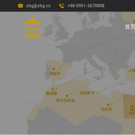
zhg@zhg.cc
+86 0951-5670808
首