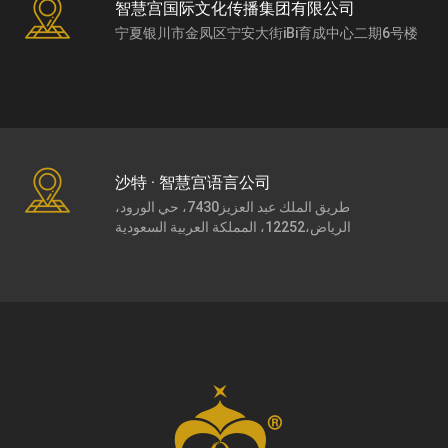
智慧宫国际文化传播集团有限公司
宁夏银川市金凤区宁安大街iBi育成中心二期6号楼
沙特 · 智慧宫语言公司
طريق الملك عبد العزيز7430، حي الورود،
الرياض،12252، المملكة العربية السعودية