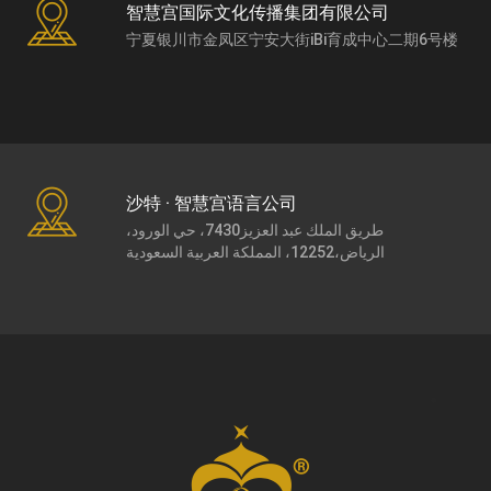
智慧宫国际文化传播集团有限公司
宁夏银川市金凤区宁安大街iBi育成中心二期6号楼
沙特 · 智慧宫语言公司
طريق الملك عبد العزيز7430، حي الورود،
الرياض،12252، المملكة العربية السعودية