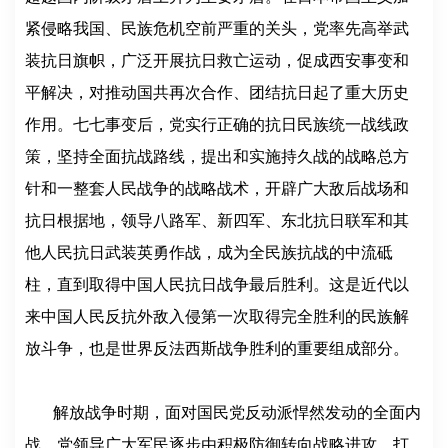
紧侵略我国、民族危机空前严重的关头，党率先高举武
装抗日旗帜，广泛开展抗日救亡运动，促成西安事变和
平解决，对推动国共再次合作、团结抗日起了重大历史
作用。七七事变后，党实行正确的抗日民族统一战线政
策，坚持全面抗战路线，提出和实施持久战的战略总方
针和一整套人民战争的战略战术，开辟广大敌后战场和
抗日根据地，领导八路军、新四军、东北抗日联军和其
他人民抗日武装英勇作战，成为全民族抗战的中流砥
柱，直到取得中国人民抗日战争最后胜利。这是近代以
来中国人民反抗外敌入侵第一次取得完全胜利的民族解
放斗争，也是世界反法西斯战争胜利的重要组成部分。
解放战争时期，面对国民党反动派悍然发动的全面内
战，党领导广大军民逐步由积极防御转向战略进攻，打