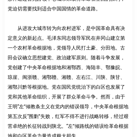
党迫切需要找到适合中国国情的革命道路。
从进攻大城市转为向农村进军，是中国革命具有决
定意义的新起点。毛泽东同志领导军民在井冈山建立第
一个农村革命根据地，党领导人民打土豪、分田地。古
田会议确立思想建党、政治建军原则。随着斗争发展，
党创建了中央革命根据地和湘鄂西、海陆丰、鄂豫皖、
琼崖、闽浙赣、湘鄂赣、湘赣、左右江、川陕、陕甘、
湘鄂川黔等根据地。党在国民党统治下的白区也发展了
党和其他革命组织，开展了群众革命斗争。然而，由于
王明“左”倾教条主义在党内的错误领导，中央革命根据地
第五次反“围剿”失败，红军不得不进行战略转移，经过艰
苦卓绝的长征转战到陕北。“左”倾路线的错误给革命根据
地和白区革命力量造成极大损失。