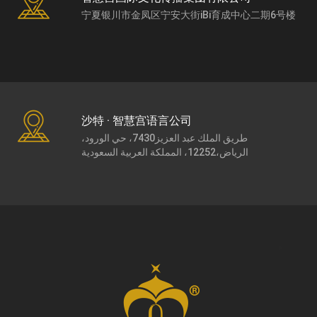
宁夏银川市金凤区宁安大街iBi育成中心二期6号楼
沙特 · 智慧宫语言公司
طريق الملك عبد العزيز7430، حي الورود،
الرياض،12252، المملكة العربية السعودية