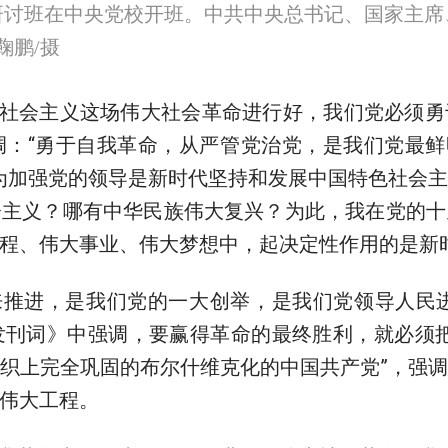
研讨班在中央党校开班。中共中央总书记、国家主席
鞠鹏/摄
社会主义这场伟大社会革命进行好，我们党必须勇
：“勇于自我革命，从严管党治党，是我们党最鲜
为加强党的领导是新时代坚持和发展中国特色社会
会主义？哪有中华民族伟大复兴？为此，我在党的十
程、伟大事业、伟大梦想中，起决定性作用的是新
推进，是我们党的一大创举，是我们党领导人民进
发刊词》中强调，要赢得革命的最终胜利，就必须把
织上完全巩固的布尔什维克化的中国共产党”，强
伟大工程。