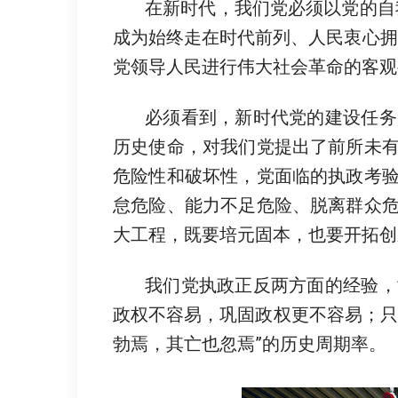
在新时代，我们党必须以党的自
成为始终走在时代前列、人民衷心拥
党领导人民进行伟大社会革命的客观
必须看到，新时代党的建设任务
历史使命，对我们党提出了前所未
危险性和破坏性，党面临的执政考
怠危险、能力不足危险、脱离群众
大工程，既要培元固本，也要开拓创
我们党执政正反两方面的经验，
政权不容易，巩固政权更不容易；只
勃焉，其亡也忽焉”的历史周期率。