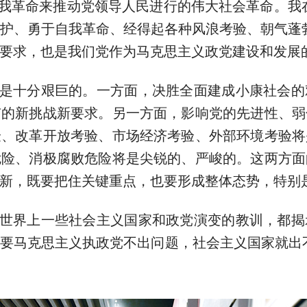
我革命来推动党领导人民进行的伟大社会革命。我
护、勇于自我革命、经得起各种风浪考验、朝气蓬
要求，也是我们党作为马克思主义政党建设和发展
是十分艰巨的。一方面，决胜全面建成小康社会的
有的新挑战新要求。另一方面，影响党的先进性、弱
验、改革开放考验、市场经济考验、外部环境考验将
危险、消极腐败危险将是尖锐的、严峻的。这两方面
新，既要把住关键重点，也要形成整体态势，特别
世界上一些社会主义国家和政党演变的教训，都揭
要马克思主义执政党不出问题，社会主义国家就出