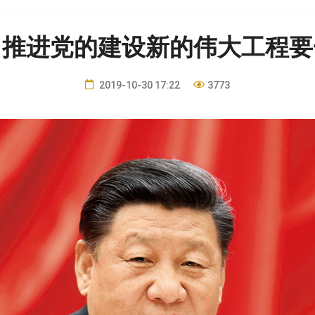
：推进党的建设新的伟大工程要
2019-10-30 17:22
3773