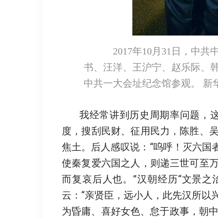
2017年10月31日
书、汪洋、王沪宁、赵乐际、韩
中共一大会址纪念馆参观。 新华
我经常讲到历史周期率问题，
度，搜刮民财、征用民力，陈胜、
焦土。后人感叹说：“呜呼！灭六国
使秦复爱六国之人，则递三世可至
而复哀后人也。”汉朝经历“文景
云：“亲贤臣，远小人，此先汉所以
为昏庸、喜好女色、怠于政事，朝中