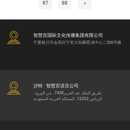
87
88
»
智慧宫国际文化传播集团有限公司
宁夏银川市金凤区宁安大街iBi育成中心二期6号楼
沙特 · 智慧宫语言公司
طريق الملك عبد العزيز7430، حي الورود،
الرياض،12252، المملكة العربية السعودية