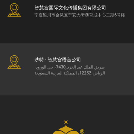
智慧宫国际文化传播集团有限公司
宁夏银川市金凤区宁安大街iBi育成中心二期6号楼
沙特 · 智慧宫语言公司
طريق الملك عبد العزيز7430، حي الورود،
الرياض،12252، المملكة العربية السعودية