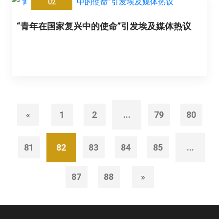
02
“青年在国家复兴中的使命”引发埃及媒体热议
«
1
2
...
79
80
81
82
83
84
85
...
87
88
»