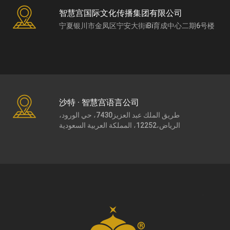
智慧宫国际文化传播集团有限公司
宁夏银川市金凤区宁安大街iBi育成中心二期6号楼
沙特 · 智慧宫语言公司
طريق الملك عبد العزيز7430، حي الورود،
الرياض،12252، المملكة العربية السعودية