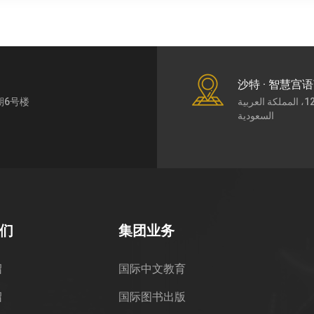
沙特 · 智慧宫
期6号楼
طريق الملك عبد العزيز7430، حي الورود، الرياض،12252، المملكة العربية
السعودية
们
集团业务
绍
国际中文教育
绍
国际图书出版