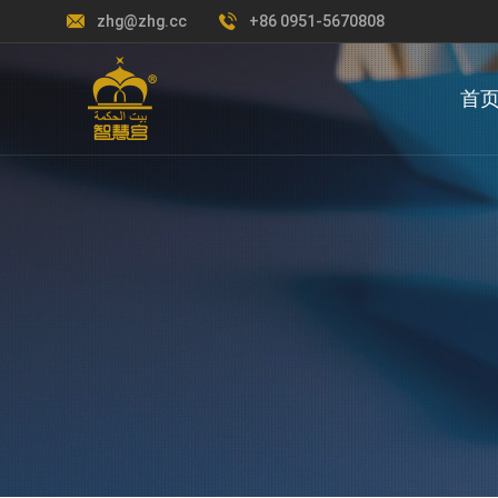
zhg@zhg.cc
+86 0951-5670808
首