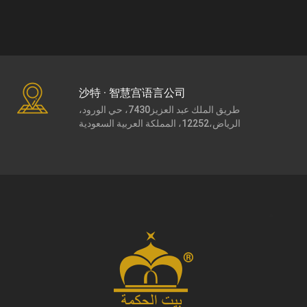
沙特 · 智慧宫语言公司
طريق الملك عبد العزيز7430، حي الورود،
الرياض،12252، المملكة العربية السعودية