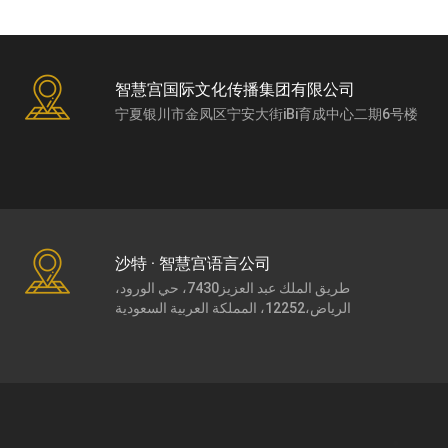
智慧宫国际文化传播集团有限公司
宁夏银川市金凤区宁安大街iBi育成中心二期6号楼
沙特 · 智慧宫语言公司
طريق الملك عبد العزيز7430، حي الورود،
الرياض،12252، المملكة العربية السعودية