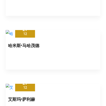
27
12
哈米斯•马哈茂德
27
12
艾斯玛•萨利赫