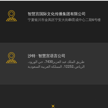
智慧宫国际文化传播集团有限公司
宁夏银川市金凤区宁安大街iBi育成中心二期6号楼
沙特 · 智慧宫语言公司
طريق الملك عبد العزيز7430، حي الورود،
الرياض،12252، المملكة العربية السعودية