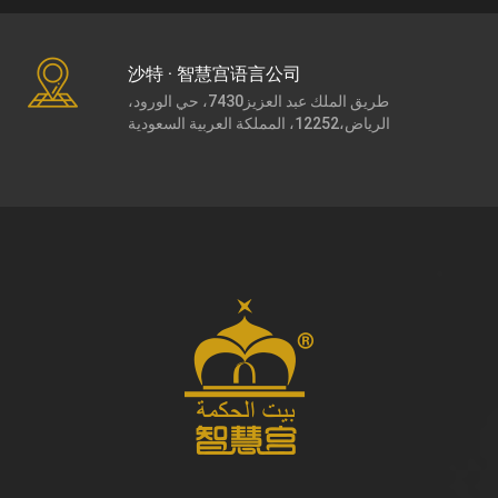
沙特 · 智慧宫语言公司
طريق الملك عبد العزيز7430، حي الورود،
الرياض،12252، المملكة العربية السعودية