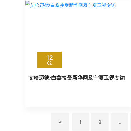
12
02
艾哈迈德•白鑫接受新华网及宁夏卫视专访
«
1
2
...