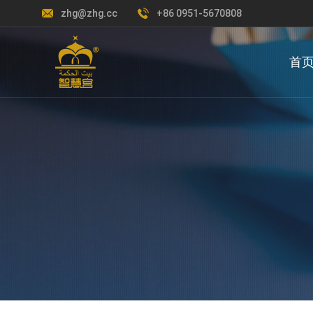
zhg@zhg.cc
+86 0951-5670808
首