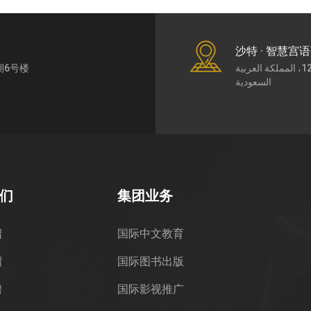
沙特 · 智慧宫
期6号楼
طريق الملك عبد العزيز7430، حي الورود، الرياض،12252، المملكة العربية
السعودية
们
集团业务
绍
国际中文教育
绍
国际图书出版
聘
国际影视推广