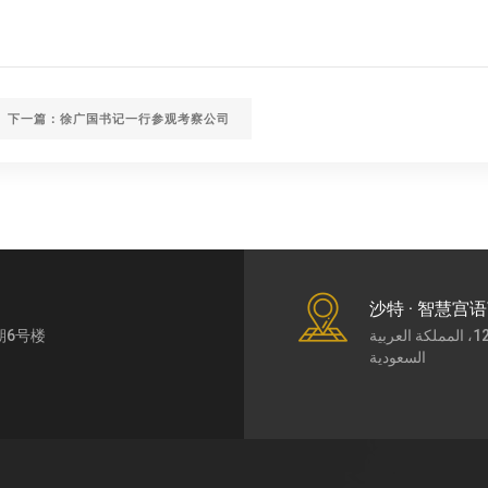
下一篇：徐广国书记一行参观考察公司
沙特 · 智慧宫
期6号楼
طريق الملك عبد العزيز7430، حي الورود، الرياض،12252، المملكة العربية
السعودية