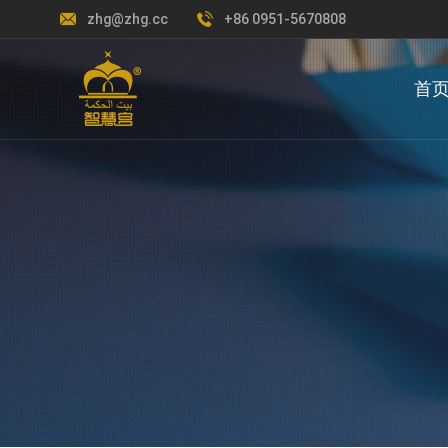
zhg@zhg.cc
+86 0951-5670808
首