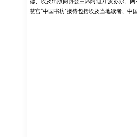
德、埃及出版商协会主席阿迪力·麦苏尔、阿
慧宫“中国书坊”接待包括埃及当地读者、