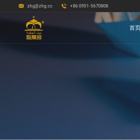
zhg@zhg.cc
+86 0951-5670808
首