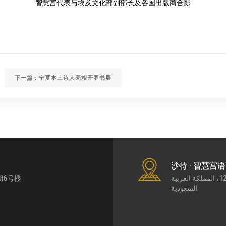
智慧宫代表与埃及文化部副部长及各国出版商合影
下一篇：宁夏本土诗人亮相开罗书展
沙特 · 智慧宫
期6号楼
طريق الملك عبد العزيز7430، حي الورود، الرياض،12252، المملكة العربية
السعودية