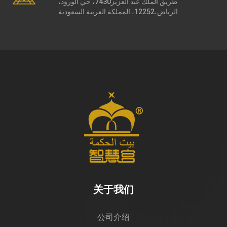
طريق الملك عبد العزيز7430، حي الورود،
الرياض،12252، المملكة العربية السعودية
关于我们
公司介绍