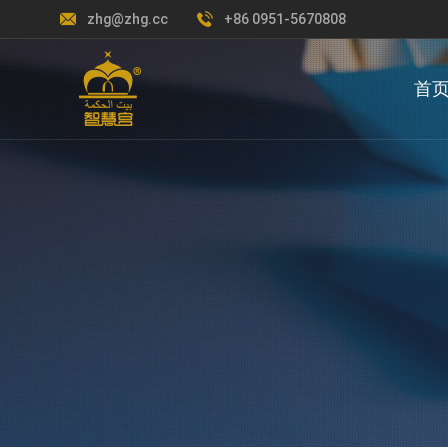
zhg@zhg.cc
+86 0951-5670808
首