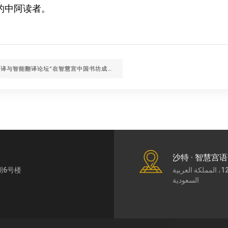
的中阿读者。
下一篇：“传统翻译与智能翻译论坛”在智慧宫中国书坊成功举办
沙特 · 智慧宫
期6号楼
طريق الملك عبد العزيز7430، حي الورود، الرياض،12252، المملكة العربية
السعودية