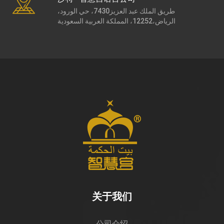
طريق الملك عبد العزيز7430، حي الورود،
الرياض،12252، المملكة العربية السعودية
关于我们
公司介绍