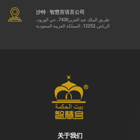
沙特 · 智慧宫语言公司
طريق الملك عبد العزيز7430، حي الورود،
الرياض،12252، المملكة العربية السعودية
关于我们