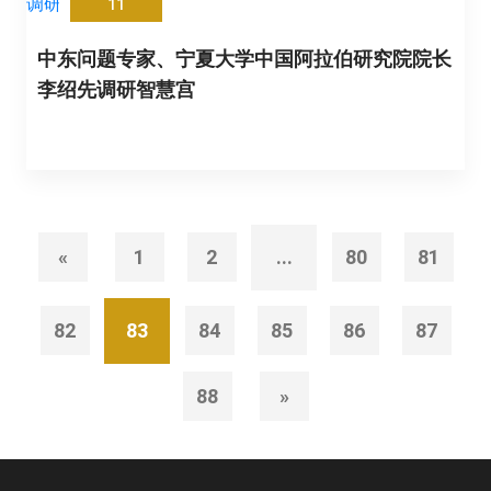
11
中东问题专家、宁夏大学中国阿拉伯研究院院长
李绍先调研智慧宫
«
1
2
...
80
81
82
83
84
85
86
87
88
»