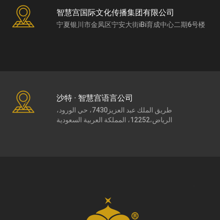
智慧宫国际文化传播集团有限公司
宁夏银川市金凤区宁安大街iBi育成中心二期6号楼
沙特 · 智慧宫语言公司
طريق الملك عبد العزيز7430، حي الورود،
الرياض،12252، المملكة العربية السعودية